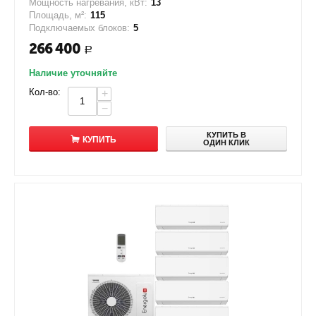
Мощность нагревания, кВт:
13
Площадь, м²:
115
Подключаемых блоков:
5
266 400
Р
Наличие уточняйте
Кол-во:
+
−
КУПИТЬ В
КУПИТЬ
ОДИН КЛИК