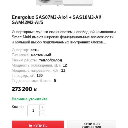
Energolux SAS07M3-AIx4 + SAS18M3-AI/
SAM42M2-AI/5
Инверторные мульти сплит-системы свободной компоновки
Smart Multi имеют широкие функциональные возможности
и большой выбор подключаемых внутренних блоков....
Инвертор:
есть
Тип блока:
настенный
Режим работы:
тепло/холод
Мощность охлаждения, кВт:
12
Мощность нагревания, кВт:
13
Площадь, м²:
130
Подключаемых блоков:
5
273 200
Р
Наличие уточняйте
Кол-во:
+
−
КУПИТЬ В
КУПИТЬ
ОДИН КЛИК