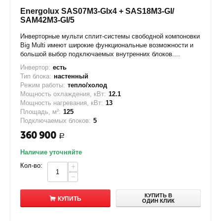
Energolux SAS07M3-GIx4 + SAS18M3-GI/
SAM42M3-GI/5
Инверторные мульти сплит-системы свободной компоновки
Big Multi имеют широкие функциональные возможности и
большой выбор подключаемых внутренних блоков....
Инвертор:
есть
Тип блока:
настенный
Режим работы:
тепло/холод
Мощность охлаждения, кВт:
12.1
Мощность нагревания, кВт:
13
Площадь, м²:
125
Подключаемых блоков:
5
360 900
Р
Наличие уточняйте
Кол-во:
+
−
КУПИТЬ В
КУПИТЬ
ОДИН КЛИК