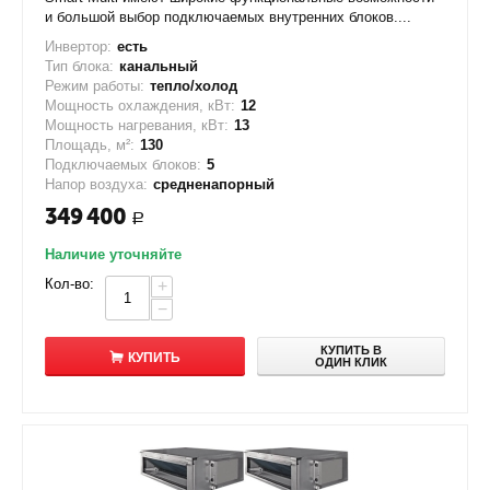
и большой выбор подключаемых внутренних блоков....
Инвертор:
есть
Тип блока:
канальный
Режим работы:
тепло/холод
Мощность охлаждения, кВт:
12
Мощность нагревания, кВт:
13
Площадь, м²:
130
Подключаемых блоков:
5
Напор воздуха:
средненапорный
349 400
Р
Наличие уточняйте
Кол-во:
+
−
КУПИТЬ В
КУПИТЬ
ОДИН КЛИК