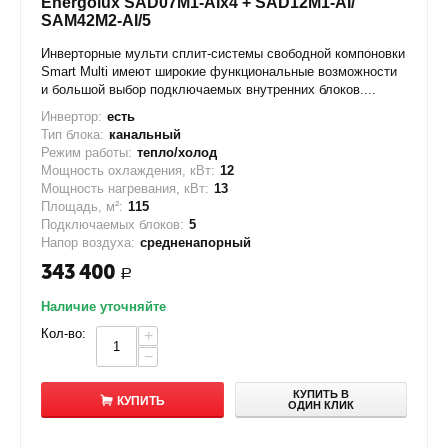
Energolux SAD07M1-AIx4 + SAD12M1-AI/
SAM42M2-AI/5
Инверторные мульти сплит-системы свободной компоновки
Smart Multi имеют широкие функциональные возможности
и большой выбор подключаемых внутренних блоков....
Инвертор:
есть
Тип блока:
канальный
Режим работы:
тепло/холод
Мощность охлаждения, кВт:
12
Мощность нагревания, кВт:
13
Площадь, м²:
115
Подключаемых блоков:
5
Напор воздуха:
средненапорный
343 400
Р
Наличие уточняйте
Кол-во:
+
−
КУПИТЬ В
КУПИТЬ
ОДИН КЛИК