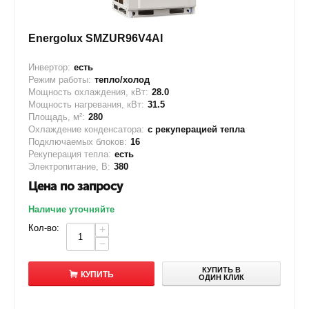
Energolux SMZUR96V4AI
Инвертор:
есть
Режим работы:
тепло/холод
Мощность охлаждения, кВт:
28.0
Мощность нагревания, кВт:
31.5
Площадь, м²:
280
Охлаждение конденсатора:
с рекуперацией тепла
Подключаемых блоков:
16
Рекуперация тепла:
есть
Электропитание, В:
380
Цена по запросу
Наличие уточняйте
Кол-во:
+
−
КУПИТЬ В
КУПИТЬ
ОДИН КЛИК