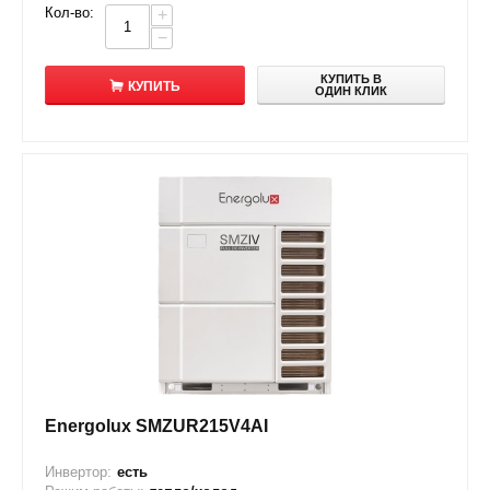
Кол-во:
+
−
КУПИТЬ В
КУПИТЬ
ОДИН КЛИК
Energolux SMZUR215V4AI
Инвертор:
есть