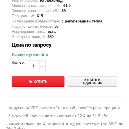
Режим работы:
тепло/холод
Мощность охлаждения, кВт:
61.5
Мощность нагревания, кВт:
69
Площадь, м²:
615
Охлаждение конденсатора:
с рекуперацией тепла
Подключаемых блоков:
36
Рекуперация тепла:
есть
Электропитание, В:
380
Цена по запросу
Наличие уточняйте
Кол-во:
+
−
КУПИТЬ В
КУПИТЬ
ОДИН КЛИК
- модульная VRF система "тепловой насос" c рекуперацией
- 8 модулей производительностью от 22.4 до 61.5 кВт
- максимально до 4 модулей в одной системе (от 68.0 до
246.0 кВт)