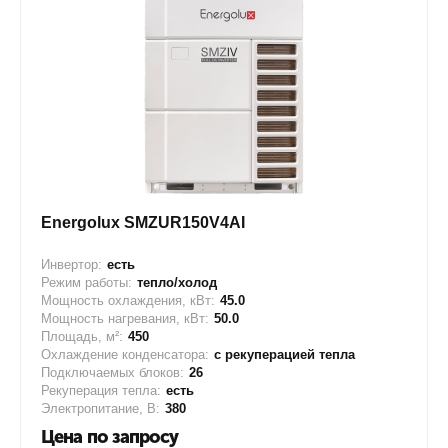
Energolux SMZUR150V4AI
Инвертор:
есть
Режим работы:
тепло/холод
Мощность охлаждения, кВт:
45.0
Мощность нагревания, кВт:
50.0
Площадь, м²:
450
Охлаждение конденсатора:
с рекуперацией тепла
Подключаемых блоков:
26
Рекуперация тепла:
есть
Электропитание, В:
380
Цена по запросу