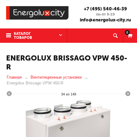
+7 (495) 540-46-39
пн-пт 9-19
info@energolux-city.ru
0
КАТАЛОГ
ТОВАРОВ
ENERGOLUX BRISSAGO VPW 450-
R
Главная
Вентиляционные установки
Energolux Brissago VPW 450-R
34
из
149