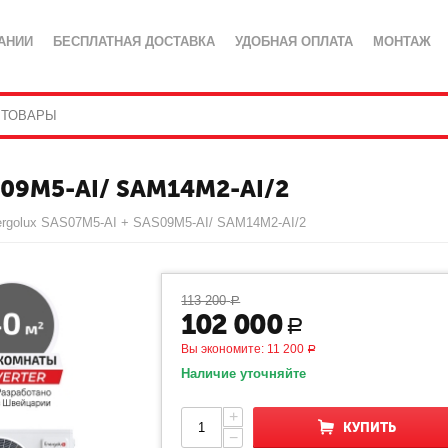
АНИИ
БЕСПЛАТНАЯ ДОСТАВКА
УДОБНАЯ ОПЛАТА
МОНТАЖ
09M5-AI/ SAM14M2-AI/2
rgolux SAS07M5-AI + SAS09M5-AI/ SAM14M2-AI/2
113 200
Р
102 000
Р
Вы экономите:
11 200
Р
Наличие уточняйте
+
КУПИТЬ
−