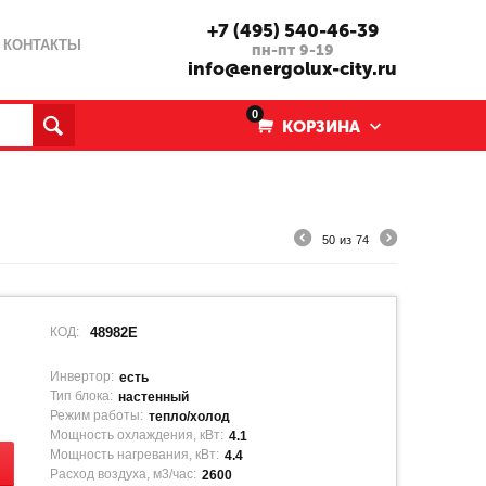
+7 (495) 540-46-39
КОНТАКТЫ
пн-пт 9-19
info@energolux-city.ru
0
КОРЗИНА
50
из
74
КОД:
48982E
Инвертор:
есть
Тип блока:
настенный
Режим работы:
тепло/холод
Мощность охлаждения, кВт:
4.1
Мощность нагревания, кВт:
4.4
Расход воздуха, м3/час:
2600