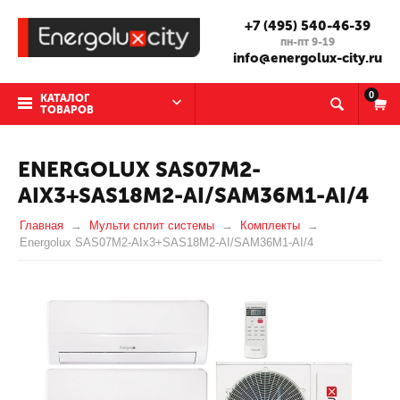
+7 (495) 540-46-39
пн-пт 9-19
info@energolux-city.ru
0
КАТАЛОГ
ТОВАРОВ
ENERGOLUX SAS07M2-
AIX3+SAS18M2-AI/SAM36M1-AI/4
Главная
Мульти сплит системы
Комплекты
Energolux SAS07M2-AIx3+SAS18M2-AI/SAM36M1-AI/4