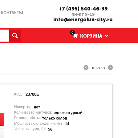
+7 (495) 540-46-39
КОНТАКТЫ
пн-пт 9-19
info@energolux-city.ru
0
КОРЗИНА
10
из
13
КОД:
23700E
Инвертор:
нет
Количество контуров:
одноконтурный
Режим работы:
только холод
Мощность охлаждения, кВт:
14
Уровень шума, Дб:
56