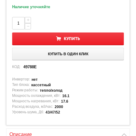
Наличие уточняйте
+
−
КУПИТЬ
КУПИТЬ В ОДИН КЛИК
КОД:
49788E
Инвертор:
нет
Тип блока:
кассетный
Режим работы:
тепло/холод
Мощность охлаждения, кВт:
16.1
Мощность нагревания, кВт:
17.6
Расход воздуха, м3/час:
2000
Уровень шума, Дб:
43/47/52
Описание