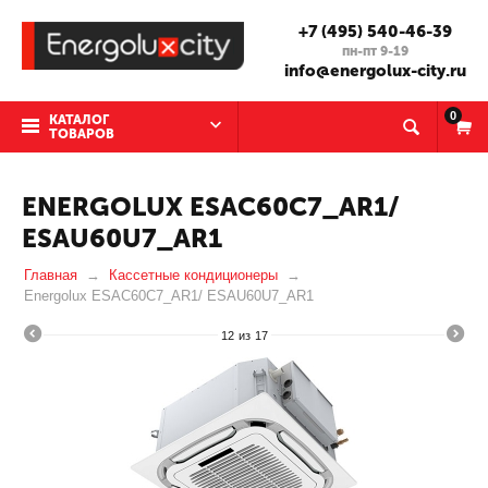
+7 (495) 540-46-39
пн-пт 9-19
info@energolux-city.ru
0
КАТАЛОГ
ТОВАРОВ
ENERGOLUX ESAC60C7_AR1/
ESAU60U7_AR1
Главная
Кассетные кондиционеры
Energolux ESAC60C7_AR1/ ESAU60U7_AR1
12
из
17