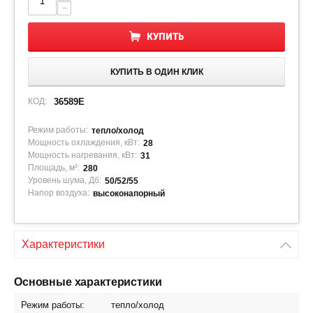
−
КУПИТЬ
КУПИТЬ В ОДИН КЛИК
КОД:
36589E
Режим работы:
тепло/холод
Мощность охлаждения, кВт:
28
Мощность нагревания, кВт:
31
Площадь, м²:
280
Уровень шума, Дб:
50/52/55
Напор воздуха:
высоконапорный
Характеристики
Основные характеристики
Режим работы:
тепло/холод