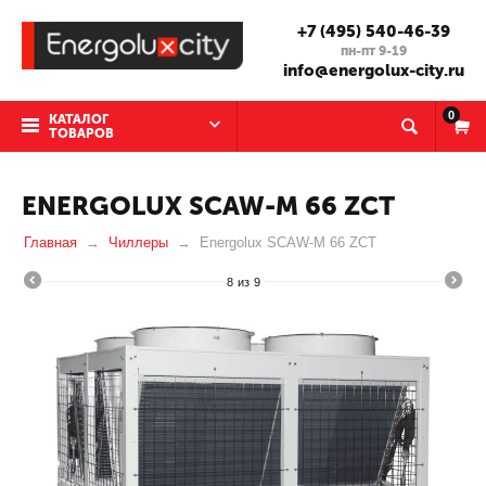
+7 (495) 540-46-39
пн-пт 9-19
info@energolux-city.ru
0
КАТАЛОГ
ТОВАРОВ
ENERGOLUX SCAW-M 66 ZCT
Главная
Чиллеры
Energolux SCAW-M 66 ZCT
8
из
9